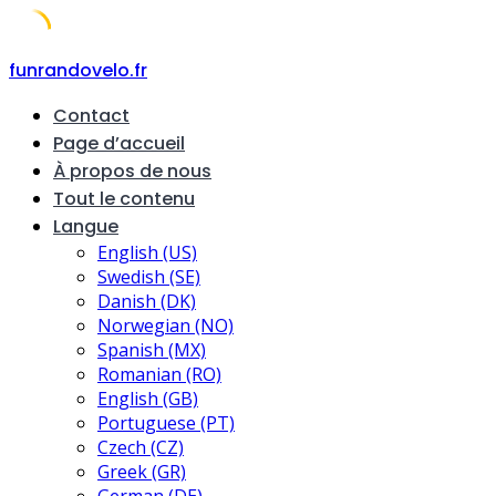
Skip
funrandovelo.fr
to
Contact
content
Page d’accueil
À propos de nous
Tout le contenu
Langue
English (US)
Swedish (SE)
Danish (DK)
Norwegian (NO)
Spanish (MX)
Romanian (RO)
English (GB)
Portuguese (PT)
Czech (CZ)
Greek (GR)