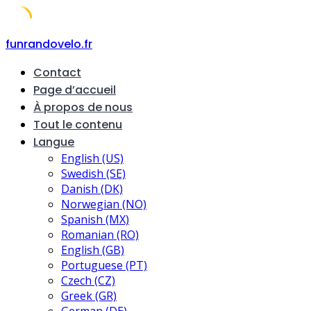
Skip
funrandovelo.fr
to
Contact
content
Page d’accueil
À propos de nous
Tout le contenu
Langue
English (US)
Swedish (SE)
Danish (DK)
Norwegian (NO)
Spanish (MX)
Romanian (RO)
English (GB)
Portuguese (PT)
Czech (CZ)
Greek (GR)