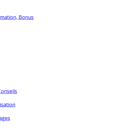
lamation, Bonus
Conseils
isation
tages