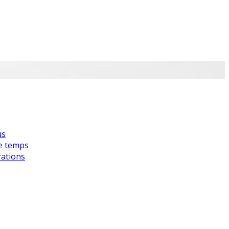
us
de temps
rations