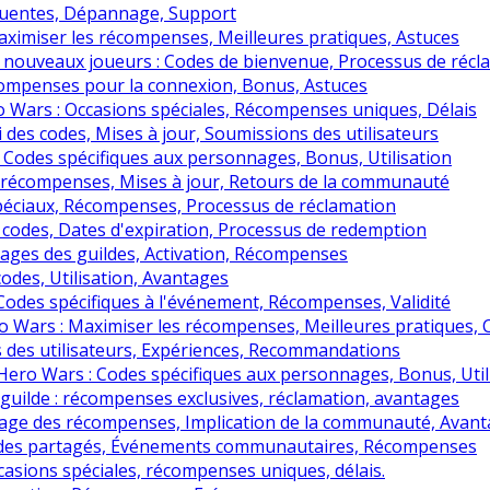
quentes, Dépannage, Support
aximiser les récompenses, Meilleures pratiques, Astuces
s nouveaux joueurs : Codes de bienvenue, Processus de réc
ompenses pour la connexion, Bonus, Astuces
o Wars : Occasions spéciales, Récompenses uniques, Délais
i des codes, Mises à jour, Soumissions des utilisateurs
odes spécifiques aux personnages, Bonus, Utilisation
es récompenses, Mises à jour, Retours de la communauté
spéciaux, Récompenses, Processus de réclamation
des, Dates d'expiration, Processus de redemption
ages des guildes, Activation, Récompenses
odes, Utilisation, Avantages
des spécifiques à l'événement, Récompenses, Validité
ro Wars : Maximiser les récompenses, Meilleures pratiques, 
 des utilisateurs, Expériences, Recommandations
Hero Wars : Codes spécifiques aux personnages, Bonus, Util
uilde : récompenses exclusives, réclamation, avantages
tage des récompenses, Implication de la communauté, Avan
des partagés, Événements communautaires, Récompenses
asions spéciales, récompenses uniques, délais.