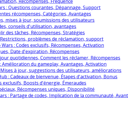
lamation, Récompenses, Fréquence
Wars : Questions courantes, Dépannage, Support
rentes récompenses, Catégories, Avantages
, mises à jour, soumissions des utilisateurs
, conseils d'utilisation, avantages
lir des tâches, Récompenses, Stratégies
 Restrictions, problèmes de réclamation, support
 Wars : Codes exclusifs, Récompenses, Activation
ues, Date d'expiration, Récompenses
 jour quotidiennes, Comment les réclamer, Récompenses
 Amélioration du gameplay, Avantages, Activation
Mises à jour, suggestions des utilisateurs, améliorations
b : Cadeaux de bienvenue, Étapes d'activation, Bonus
exclusifs, Boosts d'énergie, Émeraudes
éciaux, Récompenses uniques, Disponibilité
ars : Partage de codes, Implication de la communauté, Avan