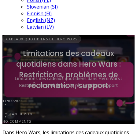
Polish (PL)
Slovenian (SI)
Finnish (FI)
English (NZ)
Latvian (LV)
CADEAUX QUOTIDIENS DE HERO WARS
Limitations des cadeaux
quotidiens dans Hero Wars :
Restrictions, problèmes de
réclamation, support
11/03/2026
BY JEAN DUPONT
NO COMMENTS
Dans Hero Wars, les limitations des cadeaux quotidiens