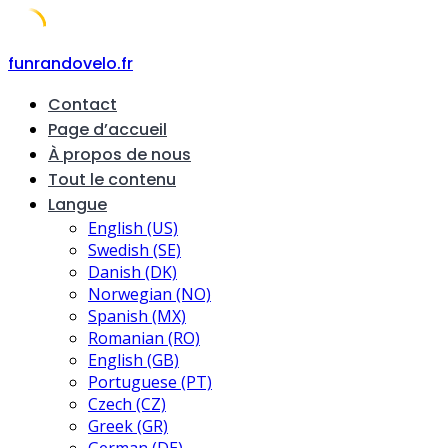
Skip
funrandovelo.fr
to
Contact
content
Page d’accueil
À propos de nous
Tout le contenu
Langue
English (US)
Swedish (SE)
Danish (DK)
Norwegian (NO)
Spanish (MX)
Romanian (RO)
English (GB)
Portuguese (PT)
Czech (CZ)
Greek (GR)