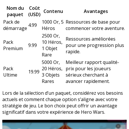
Nom du
Coût
Contenu
Avantages
paquet
(USD)
Pack de
1000 Or, 5
Ressources de base pour
4.99
démarrage
Héros
commencer votre aventure.
2500 Or,
Ressources améliorées
Pack
10 Héros,
9.99
pour une progression plus
Premium
1 Objet
rapide.
Rare
5000 Or,
Meilleur rapport qualité-
Pack
20 Héros,
prix pour les joueurs
19.99
Ultime
3 Objets
sérieux cherchant à
Rares
avancer rapidement.
Lors de la sélection d’un paquet, considérez vos besoins
actuels et comment chaque option s’aligne avec votre
stratégie de jeu. Le bon choix peut offrir un avantage
significatif dans votre expérience de Hero Wars.