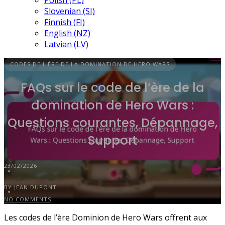
Polish (PL)
Slovenian (SI)
Finnish (FI)
English (NZ)
Latvian (LV)
CODES DE L'ÈRE DE LA DOMINATION DE HERO WARS
FAQs sur le code de l’ère de la
domination de Hero Wars :
Questions courantes, Dépannage,
Support
23/02/2026
BY JEAN DUPONT
NO COMMENTS
Les codes de l’ère Dominion de Hero Wars offrent aux