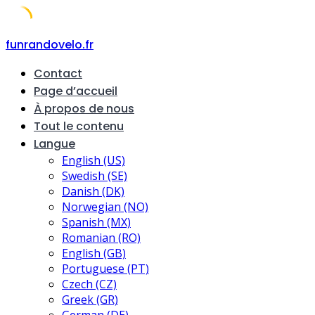
Skip
funrandovelo.fr
to
Contact
content
Page d’accueil
À propos de nous
Tout le contenu
Langue
English (US)
Swedish (SE)
Danish (DK)
Norwegian (NO)
Spanish (MX)
Romanian (RO)
English (GB)
Portuguese (PT)
Czech (CZ)
Greek (GR)