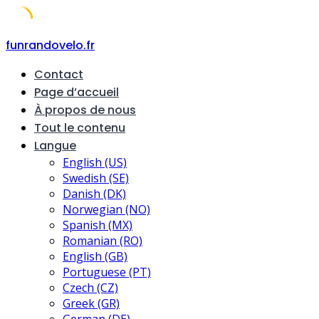
Skip
funrandovelo.fr
to
Contact
content
Page d’accueil
À propos de nous
Tout le contenu
Langue
English (US)
Swedish (SE)
Danish (DK)
Norwegian (NO)
Spanish (MX)
Romanian (RO)
English (GB)
Portuguese (PT)
Czech (CZ)
Greek (GR)