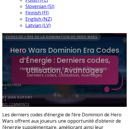
Polish (PL)
Slovenian (SI)
Finnish (FI)
English (NZ)
Latvian (LV)
CODES DE L'ÈRE DE LA DOMINATION DE HERO WARS
Hero Wars Dominion Era Codes
d’Énergie : Derniers codes,
Utilisation, Avantages
04/03/2026
BY JEAN DUPONT
NO COMMENTS
Les derniers codes d’énergie de l’ère Dominion de Hero
Wars offrent aux joueurs une opportunité d’obtenir de
l’énergie supplémentaire, améliorant ainsi leur