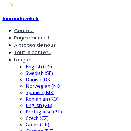
Skip
funrandovelo.fr
to
Contact
content
Page d’accueil
À propos de nous
Tout le contenu
Langue
English (US)
Swedish (SE)
Danish (DK)
Norwegian (NO)
Spanish (MX)
Romanian (RO)
English (GB)
Portuguese (PT)
Czech (CZ)
Greek (GR)