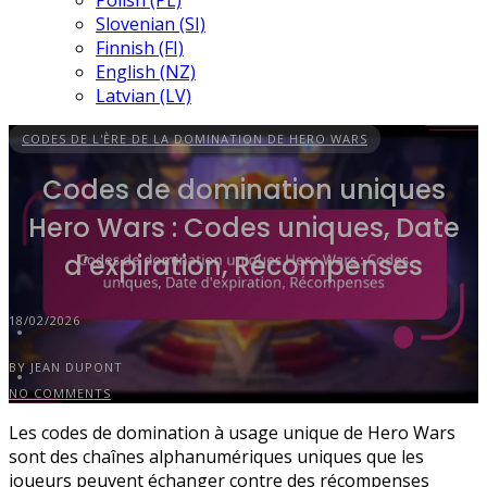
Polish (PL)
Slovenian (SI)
Finnish (FI)
English (NZ)
Latvian (LV)
CODES DE L'ÈRE DE LA DOMINATION DE HERO WARS
Codes de domination uniques
Hero Wars : Codes uniques, Date
d’expiration, Récompenses
18/02/2026
BY JEAN DUPONT
NO COMMENTS
Les codes de domination à usage unique de Hero Wars
sont des chaînes alphanumériques uniques que les
joueurs peuvent échanger contre des récompenses