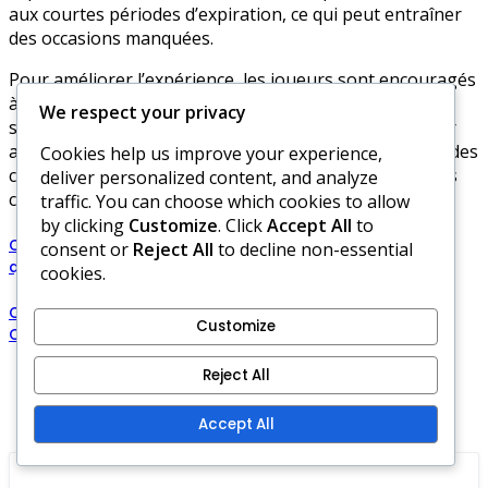
aux courtes périodes d’expiration, ce qui peut entraîner
des occasions manquées.
Pour améliorer l’expérience, les joueurs sont encouragés
à partager les codes qu’ils trouvent et à discuter des
We respect your privacy
stratégies pour maximiser les récompenses. S’engager
avec la communauté peut fournir des informations et des
Cookies help us improve your experience,
conseils précieux sur la façon d’utiliser efficacement les
deliver personalized content, and analyze
codes disponibles.
traffic. You can choose which cookies to allow
by clicking
Customize
. Click
Accept All
to
Codes promo quotidiens du Hub Hero Wars : Mises à jour
consent or
Reject All
to decline non-essential
quotidiennes, Comment les réclamer, Récompenses
cookies.
Codes d’Émeraudes de l’Ère de la Domination de Hero Wars :
Customize
Codes exclusifs, Récompenses, Activation
Reject All
Comments
Accept All