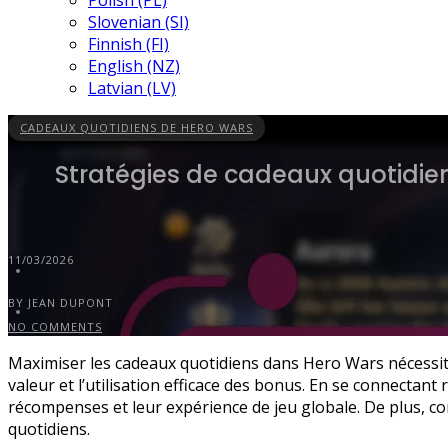
Polish (PL)
Slovenian (SI)
Finnish (FI)
English (NZ)
Latvian (LV)
CADEAUX QUOTIDIENS DE HERO WARS
Stratégies de cadeaux quotidien
11/03/2026
BY JEAN DUPONT
NO COMMENTS
Maximiser les cadeaux quotidiens dans Hero Wars nécessite
valeur et l’utilisation efficace des bonus. En se connecta
récompenses et leur expérience de jeu globale. De plus, c
quotidiens.