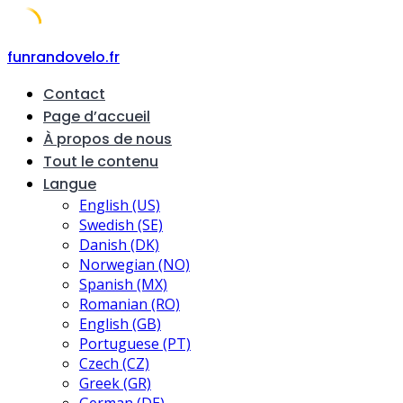
Skip
funrandovelo.fr
to
Contact
content
Page d’accueil
À propos de nous
Tout le contenu
Langue
English (US)
Swedish (SE)
Danish (DK)
Norwegian (NO)
Spanish (MX)
Romanian (RO)
English (GB)
Portuguese (PT)
Czech (CZ)
Greek (GR)