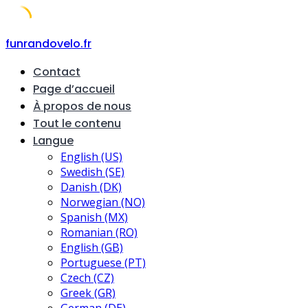
Skip
funrandovelo.fr
to
Contact
content
Page d’accueil
À propos de nous
Tout le contenu
Langue
English (US)
Swedish (SE)
Danish (DK)
Norwegian (NO)
Spanish (MX)
Romanian (RO)
English (GB)
Portuguese (PT)
Czech (CZ)
Greek (GR)