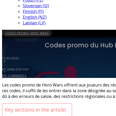
Polish (PL)
Slovenian (SI)
Finnish (FI)
English (NZ)
Latvian (LV)
CODES PROMO HERO WARS
Codes promo du Hub H
11/03/2026
BY JEAN DUPONT
NO COMMENTS
Les codes promo de Hero Wars offrent aux joueurs des ré
ces codes, il suffit de les entrer dans la zone désignée au
dû à des erreurs de saisie, des restrictions régionales ou
Key sections in the article: