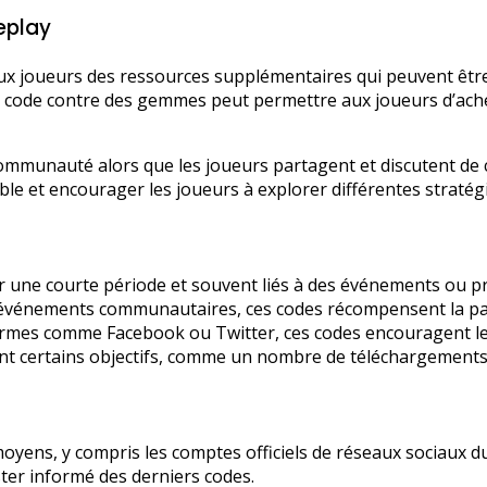
eplay
x joueurs des ressources supplémentaires qui peuvent être
 code contre des gemmes peut permettre aux joueurs d’achet
mmunauté alors que les joueurs partagent et discutent de c
le et encourager les joueurs à explorer différentes stratégi
r une courte période et souvent liés à des événements ou p
’événements communautaires, ces codes récompensent la par
rmes comme Facebook ou Twitter, ces codes encouragent les 
nt certains objectifs, comme un nombre de téléchargements 
yens, y compris les comptes officiels de réseaux sociaux du
ster informé des derniers codes.