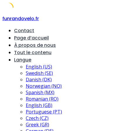
Skip
funrandovelo.fr
to
Contact
content
Page d’accueil
À propos de nous
Tout le contenu
Langue
English (US)
Swedish (SE)
Danish (DK)
Norwegian (NO)
Spanish (MX)
Romanian (RO)
English (GB)
Portuguese (PT)
Czech (CZ)
Greek (GR)