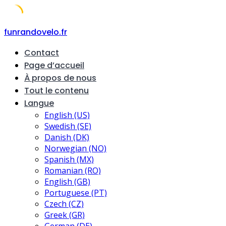
Skip
funrandovelo.fr
to
Contact
content
Page d’accueil
À propos de nous
Tout le contenu
Langue
English (US)
Swedish (SE)
Danish (DK)
Norwegian (NO)
Spanish (MX)
Romanian (RO)
English (GB)
Portuguese (PT)
Czech (CZ)
Greek (GR)