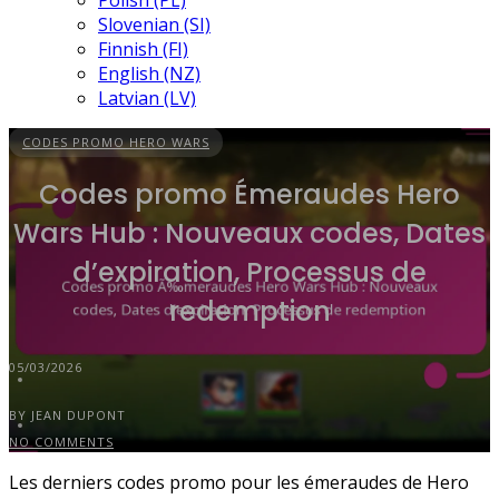
Polish (PL)
Slovenian (SI)
Finnish (FI)
English (NZ)
Latvian (LV)
CODES PROMO HERO WARS
Codes promo Émeraudes Hero
Wars Hub : Nouveaux codes, Dates
d’expiration, Processus de
redemption
05/03/2026
BY JEAN DUPONT
NO COMMENTS
Les derniers codes promo pour les émeraudes de Hero