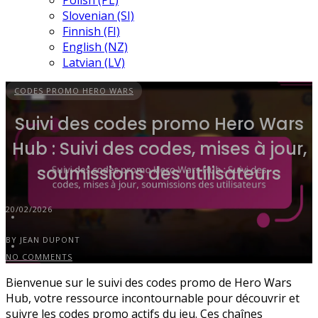
Polish (PL)
Slovenian (SI)
Finnish (FI)
English (NZ)
Latvian (LV)
CODES PROMO HERO WARS
Suivi des codes promo Hero Wars
Hub : Suivi des codes, mises à jour,
soumissions des utilisateurs
20/02/2026
BY JEAN DUPONT
NO COMMENTS
Bienvenue sur le suivi des codes promo de Hero Wars
Hub, votre ressource incontournable pour découvrir et
suivre les codes promo actifs du jeu. Ces chaînes