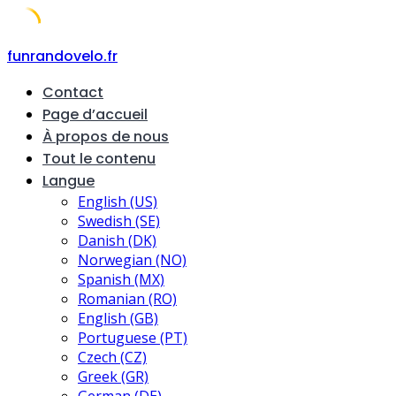
Skip
funrandovelo.fr
to
Contact
content
Page d’accueil
À propos de nous
Tout le contenu
Langue
English (US)
Swedish (SE)
Danish (DK)
Norwegian (NO)
Spanish (MX)
Romanian (RO)
English (GB)
Portuguese (PT)
Czech (CZ)
Greek (GR)